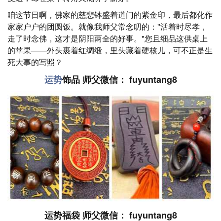
咱这节日啊，佛家的慈悲钵盛着道门的紫金印，最后都化作
家家户户的团圆饭。就像我师父常念叨的："活着时尽孝，
走了时念佛，这才是阴阳两全的好事。"您且细品这供桌上
的苹果——外头裹着红绸缎，里头藏着硬核儿，可不正是生
死大事的写照？
运势
饰品 师父微信： fuyuntang8
运势福袋 师父微信： fuyuntang8