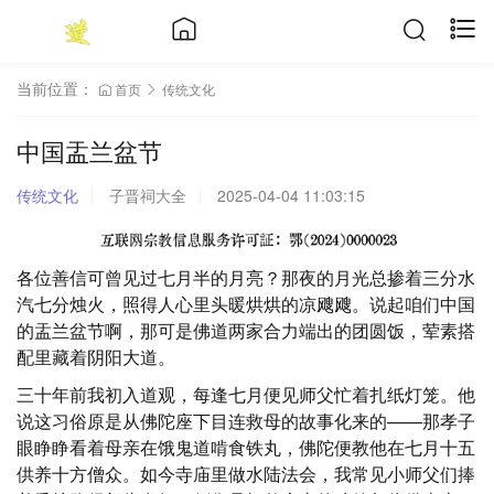
当前位置：
首页
传统文化
中国盂兰盆节
传统文化
子晋祠大全
2025-04-04 11:03:15
各位善信可曾见过七月半的月亮？那夜的月光总掺着三分水
汽七分烛火，照得人心里头暖烘烘的凉飕飕。说起咱们中国
的盂兰盆节啊，那可是佛道两家合力端出的团圆饭，荤素搭
配里藏着阴阳大道。
三十年前我初入道观，每逢七月便见师父忙着扎纸灯笼。他
说这习俗原是从佛陀座下目连救母的故事化来的——那孝子
眼睁睁看着母亲在饿鬼道啃食铁丸，佛陀便教他在七月十五
供养十方僧众。如今寺庙里做水陆法会，我常见小师父们捧