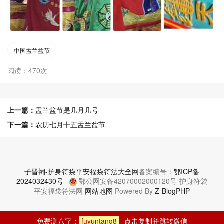
中国盂兰盆节
阅读：470次
上一篇：
盂兰盆节是几月几号
下一篇：
农历七月十五盂兰盆节
子晋祠-护身符袋平安福袋符法大全网
备案编号：
鄂ICP备
2024032430号
鄂公网安备42070002000120号-护身符袋
平安福袋符法网
网站地图
Powered By
Z-BlogPHP
免费测八字：
fuyuntang8
点击复制并跳转微信