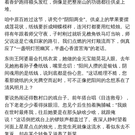
着香炉跑得额头发红，倒像是把整座山的功德都往供桌上
堆。
咱中原百姓过这节，讲究个"阴阳两全"。供桌上的苹果要摆
成莲花状，纸钱要折成蝴蝶模样，连河灯都要用红蜡烛。记
得有年跟着师父守夜，子时刚过就听见檐角铁马叮当响，师
父说这是亡魂归家的路引。我们点燃的河灯顺流而下，倒真
应了"一盏明灯照幽冥，半盏心香渡苦海"的老话。
东街王阿婆最会扎纸衣裳，她做的金元宝能晃花人眼。去年
见她抱着孙子叠纸钱，嘴里念叨："阳间人攒的是银钱，阴
间魂用的是纸钱，说到底都是份心意。"这话糙理不糙，您
看那烧纸的火光腾空而起时，可不正像把阳间的念想系在了
清风明月上？
要说热闹还得数村口的戏台子。前年搭台唱《目连救母》，
台下老老少少看得抹眼泪。忽见个后生拍着胸脯喊："我娘
在世时最疼我，往后她要是在那头缺啥少啥，就跟俺
说！"这话倒把戏台上的锣鼓声都盖过了。夜深人静时望着
河面上星星点点的烛光，忽觉生死就像这流水，看似东去不
复返，却在某个转角又滋养了新芽。