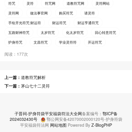
符咒
灵符
符咒网
道教符咒网
灵符网站
灵符网
做法事官网
购买符咒
请灵符
手绘开光符咒:财运符
财运符咒
财运亨通符咒
五路财神符咒
太岁符咒
化太岁符咒
回心转意符咒
护身符咒
文昌符咒
学业灵符符
开运符咒
阅读：177次
上一篇：
道教符咒解析
下一篇：
茅山七十二灵符
子晋祠-护身符袋平安福袋符法大全网
备案编号：
鄂ICP备
2024032430号
鄂公网安备42070002000120号-护身符袋
平安福袋符法网
网站地图
Powered By
Z-BlogPHP