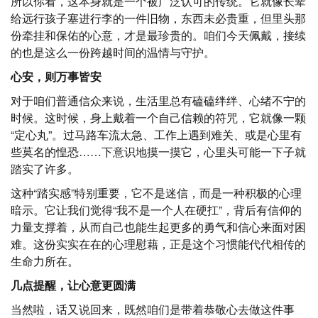
所以你看，这本身就是一个被广泛认可的传统。它就像长辈
给远行孩子塞进行李的一件旧物，东西未必贵重，但里头那
份牵挂和保佑的心意，才是最珍贵的。咱们今天佩戴，接续
的也是这么一份跨越时间的温情与守护。
心安，则万事皆安
对于咱们普通信众来说，生活里总有磕磕绊绊、心绪不宁的
时候。这时候，身上戴着一个自己信赖的符咒，它就像一颗
“定心丸”。过马路车流太急、工作上遇到难关、或是心里有
些莫名的惶恐……下意识地摸一摸它，心里头可能一下子就
踏实了许多。
这种“踏实感”特别重要，它不是迷信，而是一种积极的心理
暗示。它让我们觉得“我不是一个人在硬扛”，背后有信仰的
力量支撑着，从而自己也能生起更多的勇气和信心来面对困
难。这份实实在在的心理慰藉，正是这个习惯能代代相传的
生命力所在。
几点提醒，让心意更圆满
当然啦，话又说回来，既然咱们是带着恭敬心去做这件事