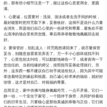
的，那有些小细节注意一下，能让这份心意更周全、更圆
满。
1. 心要诚，位置要对：洗澡、游泳或者去洗手间的时候，
最好能暂时把符咒取下来，妥善收好。这倒不是说什么力量
会消失，而是咱们自己心里的一份讲究和尊重，避免在不那
么清净的场合里有所怠慢。事后再恭恭敬敬地佩戴回去就
好。
2. 要保管好，别乱送人：符咒既然请回来了，就尽量保管
妥当，别随意放置甚至弄丢了。万一不小心损坏或找不到
了，心里也别太纠结，可以默默地祷告一下，或者咨询一下
您信任的、当初结缘的师父，按照指导妥善处理就行。另
外，这东西一般不建议自己转手就送给别人，因为其中可能
牵连着特定的缘起和祝愿。自己诚心祈求来的福佑，就好好
珍惜，这才是对自己、对祝福的尊重。
总而言之，家中供佛与随身佩戴符咒，一点不矛盾。它们一
静一动，一个安住于家宅，一个陪伴于身旁，共同护持着咱
们的日常生活。只要核心是那份真诚的恭敬与正信，它们就