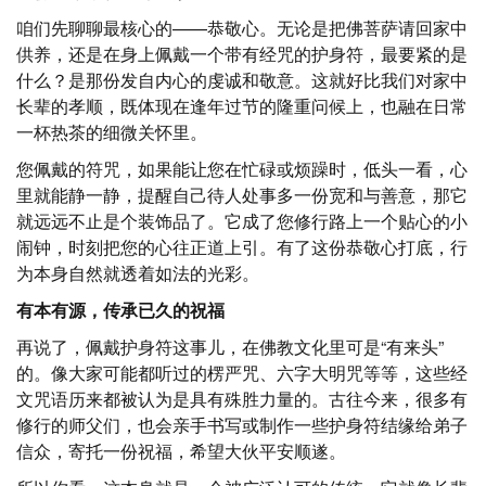
咱们先聊聊最核心的——恭敬心。无论是把佛菩萨请回家中
供养，还是在身上佩戴一个带有经咒的护身符，最要紧的是
什么？是那份发自内心的虔诚和敬意。这就好比我们对家中
长辈的孝顺，既体现在逢年过节的隆重问候上，也融在日常
一杯热茶的细微关怀里。
您佩戴的符咒，如果能让您在忙碌或烦躁时，低头一看，心
里就能静一静，提醒自己待人处事多一份宽和与善意，那它
就远远不止是个装饰品了。它成了您修行路上一个贴心的小
闹钟，时刻把您的心往正道上引。有了这份恭敬心打底，行
为本身自然就透着如法的光彩。
有本有源，传承已久的祝福
再说了，佩戴护身符这事儿，在佛教文化里可是“有来头”
的。像大家可能都听过的楞严咒、六字大明咒等等，这些经
文咒语历来都被认为是具有殊胜力量的。古往今来，很多有
修行的师父们，也会亲手书写或制作一些护身符结缘给弟子
信众，寄托一份祝福，希望大伙平安顺遂。