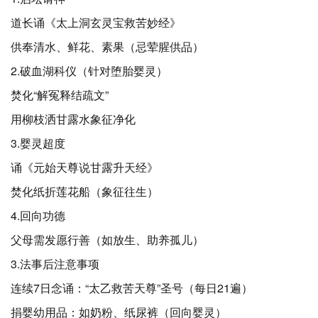
道长诵《太上洞玄灵宝救苦妙经》
供奉清水、鲜花、素果（忌荤腥供品）
2.破血湖科仪（针对堕胎婴灵）
焚化“解冤释结疏文”
用柳枝洒甘露水象征净化
3.婴灵超度
诵《元始天尊说甘露升天经》
焚化纸折莲花船（象征往生）
4.回向功德
父母需发愿行善（如放生、助养孤儿）
3.法事后注意事项
连续7日念诵：“太乙救苦天尊”圣号（每日21遍）
捐婴幼用品：如奶粉、纸尿裤（回向婴灵）