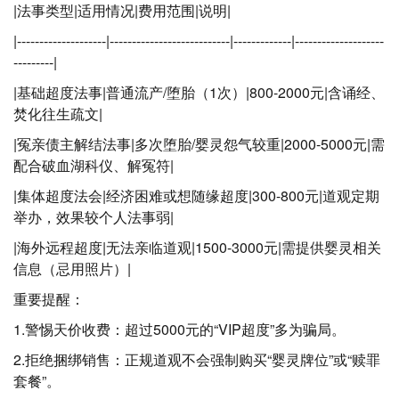
|法事类型|适用情况|费用范围|说明|
|--------------------|---------------------------|-------------|--------------------
---------|
|基础超度法事|普通流产/堕胎（1次）|800-2000元|含诵经、
焚化往生疏文|
|冤亲债主解结法事|多次堕胎/婴灵怨气较重|2000-5000元|需
配合破血湖科仪、解冤符|
|集体超度法会|经济困难或想随缘超度|300-800元|道观定期
举办，效果较个人法事弱|
|海外远程超度|无法亲临道观|1500-3000元|需提供婴灵相关
信息（忌用照片）|
重要提醒：
1.警惕天价收费：超过5000元的“VIP超度”多为骗局。
2.拒绝捆绑销售：正规道观不会强制购买“婴灵牌位”或“赎罪
套餐”。