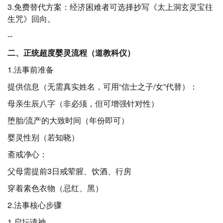
3.免费替代方案：经济困难者可选择抄写《太上洞玄灵宝往
生咒》回向。
--
二、正统超度婴灵流程（道教科仪）
1.法事前准备
提供信息（无需真实姓名，可用“信士之子/女”代替）：
母亲生辰八字（非必须，但可增强针对性）
堕胎/流产的大致时间（年份即可）
婴灵性别（若知晓）
斋戒净心：
父母需提前3日戒荤腥、饮酒、行房
穿着素色衣物（忌红、黑）
2.法事核心步骤
1.启坛请神