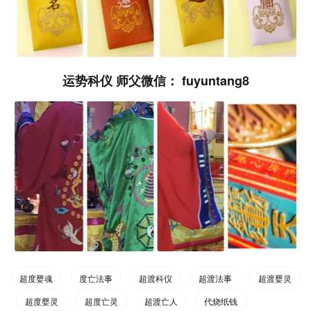
运势科仪 师父微信： fuyuntang8
超度婴魂
度亡法事
超渡科仪
超渡法事
超渡婴灵
超度婴灵
超度亡灵
超渡亡人
代烧纸钱