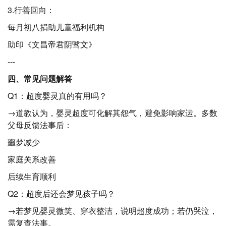
3.行善回向：
每月初八捐助儿童福利机构
助印《文昌帝君阴骘文》
---
四、常见问题解答
Q1：超度婴灵真的有用吗？
→道教认为，婴灵超度可化解其怨气，避免影响家运。多数
父母反馈法事后：
噩梦减少
家庭关系改善
后续生育顺利
Q2：超度后还会梦见孩子吗？
→若梦见婴灵微笑、穿衣整洁，说明超度成功；若仍哭泣，
需复查法事。