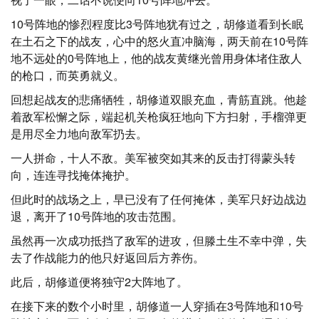
10号阵地的惨烈程度比3号阵地犹有过之，胡修道看到长眠
在土石之下的战友，心中的怒火直冲脑海，两天前在10号阵
地不远处的0号阵地上，他的战友黄继光曾用身体堵住敌人
的枪口，而英勇就义。
回想起战友的悲痛牺牲，胡修道双眼充血，青筋直跳。他趁
着敌军松懈之际，端起机关枪疯狂地向下方扫射，手榴弹更
是用尽全力地向敌军扔去。
一人拼命，十人不敌。美军被突如其来的反击打得蒙头转
向，连连寻找掩体掩护。
但此时的战场之上，早已没有了任何掩体，美军只好边战边
退，离开了10号阵地的攻击范围。
虽然再一次成功抵挡了敌军的进攻，但滕土生不幸中弹，失
去了作战能力的他只好返回后方养伤。
此后，胡修道便将独守2大阵地了。
在接下来的数个小时里，胡修道一人穿插在3号阵地和10号