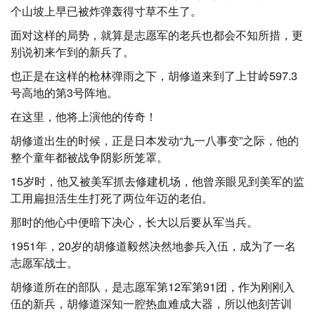
个山坡上早已被炸弹轰得寸草不生了。
面对这样的局势，就算是志愿军的老兵也都会不知所措，更
别说初来乍到的新兵了。
也正是在这样的枪林弹雨之下，胡修道来到了上甘岭597.3
号高地的第3号阵地。
在这里，他将上演他的传奇！
胡修道出生的时候，正是日本发动“九一八事变”之际，他的
整个童年都被战争阴影所笼罩。
15岁时，他又被美军抓去修建机场，他曾亲眼见到美军的监
工用扁担活生生打死了两位年迈的老伯。
那时的他心中便暗下决心，长大以后要从军当兵。
1951年，20岁的胡修道毅然决然地参兵入伍，成为了一名
志愿军战士。
胡修道所在的部队，是志愿军第12军第91团，作为刚刚入
伍的新兵，胡修道深知一腔热血难成大器，所以他刻苦训