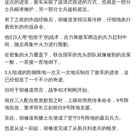
这次的进攻，敌军采取了波浪式前进的方式，也就是一部分
士兵瞄准掩护，另一部分士兵趁机挺近。
有了之前的作战经验后，胡修道变得沉着冷静，仔细地执行
着班长的作战命令。
他们3人用“包饺子”的战术，合力将敌军两边的兵力赶到中
间，随后再集中火力进行围剿。
在密集的火力覆盖下，联合国军的先头部队就像被割的韭菜
一般，一茬接一茬地倒下。
3人组成的防御阵地一次又一次地压制住了敌军的进攻，这
已经创造了一个不小的奇迹。
但对于胡修道而言，战争却才刚刚开始。
就在三人配合愈发默契之时，上级却突然传来命令，9号阵
地告急，要求班长立刻前往9号阵地支援。
至此，胡修道和滕土生便成了坚守3号阵地的最后兵力。
也是从这一刻起，胡修道完成了从新兵到老兵的蜕变。