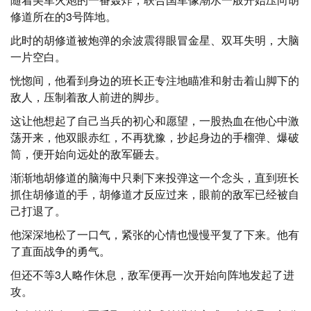
修道所在的3号阵地。
此时的胡修道被炮弹的余波震得眼冒金星、双耳失明，大脑
一片空白。
恍惚间，他看到身边的班长正专注地瞄准和射击着山脚下的
敌人，压制着敌人前进的脚步。
这让他想起了自己当兵的初心和愿望，一股热血在他心中激
荡开来，他双眼赤红，不再犹豫，抄起身边的手榴弹、爆破
筒，便开始向远处的敌军砸去。
渐渐地胡修道的脑海中只剩下来投弹这一个念头，直到班长
抓住胡修道的手，胡修道才反应过来，眼前的敌军已经被自
己打退了。
他深深地松了一口气，紧张的心情也慢慢平复了下来。他有
了直面战争的勇气。
但还不等3人略作休息，敌军便再一次开始向阵地发起了进
攻。