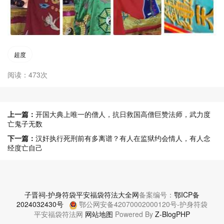
超度
阅读：473次
上一篇：
开国大典上唯一的僧人，抗日救国高僧巨赞法师，武力度
亡鬼子无数
下一篇：
汉奸执行死刑前有多离谱？有人在监狱约会情人，有人念
经度亡自己
子晋祠-护身符袋平安福袋符法大全网
备案编号：
鄂ICP备
2024032430号
鄂公网安备42070002000120号-护身符袋
平安福袋符法网
网站地图
Powered By
Z-BlogPHP