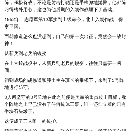
练，积极备战，不论是射击打靶还是手榴弹地抛掷，他都练
习得格外用心，这也为他后期的入朝作战埋下了基础。
1952年，志愿军第12军接到上级命令，北上入朝作战，保
家卫国。
而胡修道怎么也没想到，自己的第一次出征，竟然会一战封
神！
从新兵到老兵的蜕变
在上甘岭战役中，从新兵到老兵的蜕变，往往只需要一瞬
间。
初到战场的胡修道和滕土生在班长的带领下，来到了3号阵
地进行防守。
3人所坚守的3号阵地在此之前便是美军的重点攻击目标，整
个阵地之上早已没有了任何掩体工事，唯一还伫立着的只有
半块石头墩子。
这便成了三人唯一的掩护。
随着美军火炮的一番轰炸，联合国军像潮水一般开始压向胡