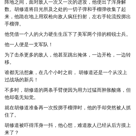
阵地之间，面对敌人一次又一次的进攻，他使出了浑身解
数。胡修道将目光所及之处的一切子弹和手榴弹收集了起
来，他跪在地上用双枪向敌人疯狂扫射，左右手轮流投掷出
手榴弹。
他凭借一个人的火力硬生生压下了美军两个排的精锐士兵。
他一人便是一支军队！
为了击杀更多的敌人，他甚至跳出掩体，一边开枪，一边转
移。
谁都无法想象，在几个小时之前， 胡修道还是一个从没上
过战场的新兵！
不多时，胡修道的两条手臂便因为用力过猛而肿胀酸痛，但
他却毫无知觉。
就在胡修道准备再一次投掷手榴弹时，他的手却突然被人抓
住了。
胡修道被吓得浑身一抖，他心想，难道敌人已经从后方摸上
来了？