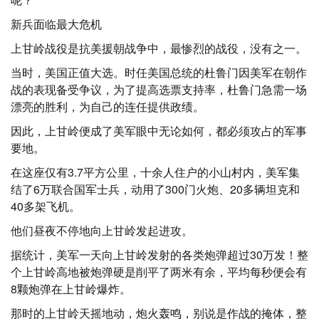
新兵面临最大危机
上甘岭战役是抗美援朝战争中，最惨烈的战役，没有之一。
当时，美国正值大选。时任美国总统的杜鲁门因美军在朝作
战的表现备受争议，为了提高选票支持率，杜鲁门急需一场
漂亮的胜利，为自己的连任提供政绩。
因此，上甘岭便成了美军眼中无论如何，都必须攻占的军事
要地。
在这座仅有3.7平方公里，十余人住户的小山村内，美军集
结了6万联合国军士兵，动用了300门火炮、20多辆坦克和
40多架飞机。
他们昼夜不停地向上甘岭发起进攻。
据统计，美军一天向上甘岭发射的各类炮弹超过30万发！整
个上甘岭高地被炮弹硬是削平了两米有余，平均每秒便会有
8颗炮弹在上甘岭爆炸。
那时的上甘岭天摇地动，炮火轰鸣，别说是作战的掩体，整