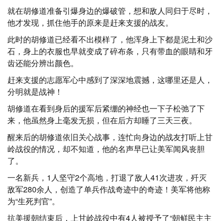
就在胡修道准备引爆身边的爆破管，想和敌人同归于尽时，
他才发现，抓住他手的原来是赶来支援的战友。
此时的胡修道已经看不出模样了，他浑身上下都是泥土和沙
石，身上的衣服也早就变成了碎布条，只有带血的眼睛和牙
齿还能分辨出颜色。
赶来支援的志愿军心中感到了深深地震撼，这哪里还是人，
分明就是战神！
胡修道在看到身后的援军后紧绷的神经也一下子松弛了下
来，他虽然身上毫发无损，但在后方却睡了三天三夜。
醒来后的胡修道依旧关心战事，连忙向身边的战友打听上甘
岭战役的情况，却不知道，他的名声早已让美军闻风丧胆
了。
一名新兵，1人坚守2个高地，打退了敌人41次进攻，歼灭
敌军280余人，创造了单兵作战奇迹中的奇迹！美军将他称
为“生死判官”。
抗美援朝结束后，上甘岭战役中有4人被授予了“朝鲜民主主