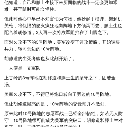
他知道，自己和滕土生接下来所面临的战斗一定会更加艰
难，甚至随时可能会牺牲。
但此时他心中早已不知害怕为何物，他抄起手榴弹、架起机
关枪，将仇恨的怒火疯狂地向阵地下方倾泻而去，滕土生也
配合着胡修道，2人再一次将敌军阻挡在了山脚之下。
面对久攻不下的3号阵地，美军改变了进攻策略，开始调集
兵力，转向旁边的10号阵地。
胡修道的生死考验也从此刻开始了。
一人便是一支军队
上甘岭的3号阵地在胡修道和滕土生的坚守之下，固若金
汤。
美军久攻不下，不得已将炮口转向了旁边的10号阵地。
但让胡修道疑惑的是，10号阵地的交锋却并不激烈。
原来此时10号阵地的志愿军战士已经全部牺牲，如若无人防
守，10号阵地很可能成为美军的突破口，胡修道和滕土生对
视了一眼，二话不说便向10号阵地冲去。