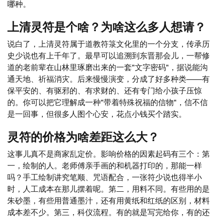
哪种。
上清灵符是个啥？为啥这么多人想请？
说白了，上清灵符属于道教符箓文化里的一个分支，传承历
史少说也有上千年了。最早可以追溯到东晋那会儿，一帮修
道的老前辈在山林里琢磨出来的一套"文字密码"，据说能沟
通天地、祈福消灾。后来慢慢演变，分成了好多种类——有
保平安的、有驱邪的、有求财的、还有专门给小孩子压惊
的。你可以把它理解成一种"带着特殊祝福的信物"，信不信
是一回事，但很多人图个心安，花点小钱买个踏实。
灵符的价格为啥差距这么大？
这事儿真不是商家乱定价。影响价格的因素起码有三个：第
一，绘制的人。老师傅亲手画的和机器打印的，那能一样
吗？手工绘制讲究笔顺、咒语配合，一张符少说也得半小
时，人工成本在那儿摆着呢。第二，用料不同。有些用的是
朱砂墨，有些用普通墨汁，还有用黄纸和红纸的区别，材料
成本差不少。第三，科仪流程。有的就是写完给你，有的还