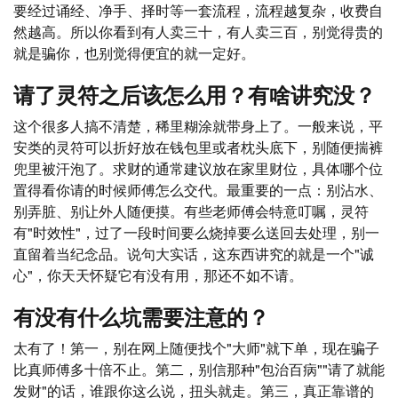
要经过诵经、净手、择时等一套流程，流程越复杂，收费自
然越高。所以你看到有人卖三十，有人卖三百，别觉得贵的
就是骗你，也别觉得便宜的就一定好。
请了灵符之后该怎么用？有啥讲究没？
这个很多人搞不清楚，稀里糊涂就带身上了。一般来说，平
安类的灵符可以折好放在钱包里或者枕头底下，别随便揣裤
兜里被汗泡了。求财的通常建议放在家里财位，具体哪个位
置得看你请的时候师傅怎么交代。最重要的一点：别沾水、
别弄脏、别让外人随便摸。有些老师傅会特意叮嘱，灵符
有"时效性"，过了一段时间要么烧掉要么送回去处理，别一
直留着当纪念品。说句大实话，这东西讲究的就是一个"诚
心"，你天天怀疑它有没有用，那还不如不请。
有没有什么坑需要注意的？
太有了！第一，别在网上随便找个"大师"就下单，现在骗子
比真师傅多十倍不止。第二，别信那种"包治百病""请了就能
发财"的话，谁跟你这么说，扭头就走。第三，真正靠谱的