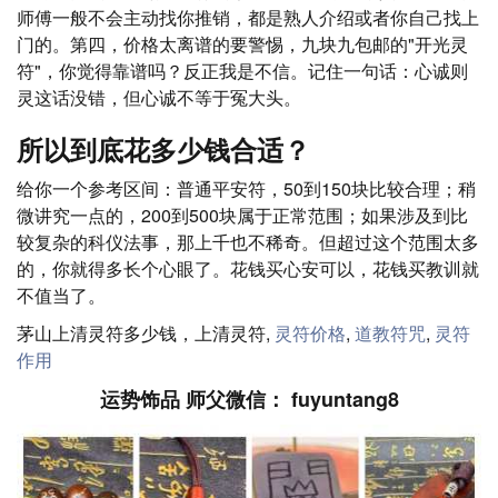
师傅一般不会主动找你推销，都是熟人介绍或者你自己找上
门的。第四，价格太离谱的要警惕，九块九包邮的"开光灵
符"，你觉得靠谱吗？反正我是不信。记住一句话：心诚则
灵这话没错，但心诚不等于冤大头。
所以到底花多少钱合适？
给你一个参考区间：普通平安符，50到150块比较合理；稍
微讲究一点的，200到500块属于正常范围；如果涉及到比
较复杂的科仪法事，那上千也不稀奇。但超过这个范围太多
的，你就得多长个心眼了。花钱买心安可以，花钱买教训就
不值当了。
茅山上清灵符多少钱，上清灵符,
灵符价格
,
道教符咒
,
灵符
作用
运势饰品 师父微信： fuyuntang8