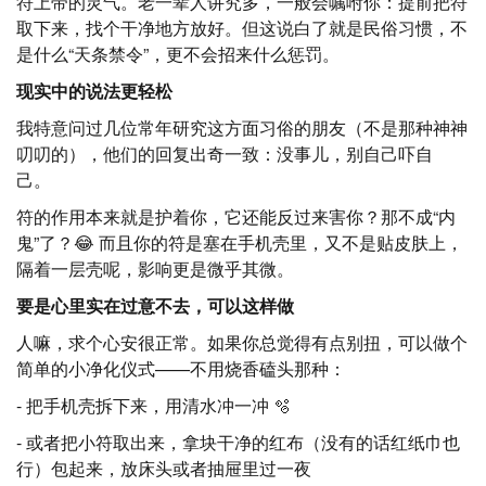
符上带的灵气。老一辈人讲究多，一般会嘱咐你：提前把符
取下来，找个干净地方放好。但这说白了就是民俗习惯，不
是什么“天条禁令”，更不会招来什么惩罚。
现实中的说法更轻松
我特意问过几位常年研究这方面习俗的朋友（不是那种神神
叨叨的），他们的回复出奇一致：没事儿，别自己吓自
己。
符的作用本来就是护着你，它还能反过来害你？那不成“内
鬼”了？😂 而且你的符是塞在手机壳里，又不是贴皮肤上，
隔着一层壳呢，影响更是微乎其微。
要是心里实在过意不去，可以这样做
人嘛，求个心安很正常。如果你总觉得有点别扭，可以做个
简单的小净化仪式——不用烧香磕头那种：
- 把手机壳拆下来，用清水冲一冲 🫧
- 或者把小符取出来，拿块干净的红布（没有的话红纸巾也
行）包起来，放床头或者抽屉里过一夜