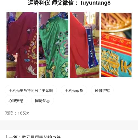
运势科仪 师父微信： fuyuntang8
手机壳里放符同房了要紧吗
手机壳放符
民俗讲究
心理安慰
同房禁忌
阅读：185次
上一篇：
辟邪最厉害的护身符