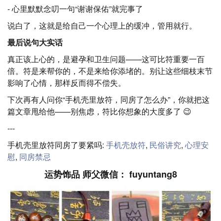
- 心里默默念叨一句“谢谢保佑”就完事了
说白了，这就是给自己一个心理上的缓冲，管用就行。
最后说句大实话
真正该上心的，是避孕和卫生问题——这可比符重要一百
倍。符是来帮你的，不是来给你添堵的。别让这些细枝末节
影响了心情，那样反而得不偿失。
下次再有人问你“手机壳里放符，同房了怎么办”，你就把这
篇文章甩给他——别焦虑，符比你想象的大度多了 😉
---
手机壳里放符同房了要紧吗:
手机壳放符
,
民俗讲究
,
心理安
慰
,
同房禁忌
运势饰品 师父微信： fuyuntang8