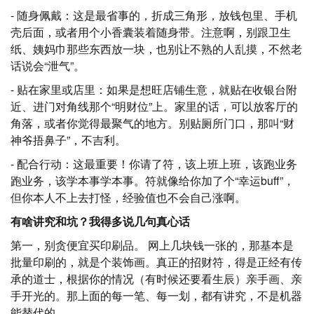
- 随身佩戴：这是最省事的，折成三角形，放钱包里、手机
壳后面，或者用个小香囊装着随身带。注意啊，别跟卫生
纸、姨妈巾那些东西放一块，也别让不熟的人乱摸，不然老
话说会“泄气”。
- 贴在家里或店里：如果是想旺店铺生意，就贴在收银台附
近、进门对角线那个“明财位”上。家里的话，可以放客厅的
角落，或者你觉得最聚气的地方。别贴厕所门口，那叫“财
神爷捂鼻子”，不吉利。
- 配合行动：这最重要！你请了符，该上班上班，该跑业务
跑业务，该学本事学本事。符就像给你加了个“幸运buff”，
但你本人不上去打怪，经验值也不会自己涨啊。
有啥讲究和坑？我得多说几句真心话
第一，别贪便宜买印刷品。 网上几块钱一张的，那基本是
批量印刷的，就是个装饰画。真正的招财符，得是正经有传
承的道士，根据你的情况（有时候还要看生辰）亲手画、亲
手开光的。那上面的每一笔、每一划，都有讲究，不是机器
能替代的。