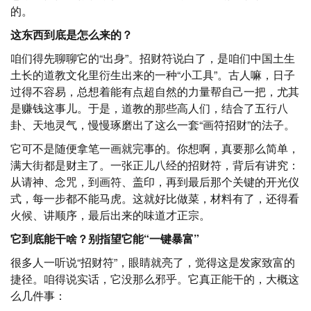
的。
这东西到底是怎么来的？
咱们得先聊聊它的“出身”。招财符说白了，是咱们中国土生
土长的道教文化里衍生出来的一种“小工具”。古人嘛，日子
过得不容易，总想着能有点超自然的力量帮自己一把，尤其
是赚钱这事儿。于是，道教的那些高人们，结合了五行八
卦、天地灵气，慢慢琢磨出了这么一套“画符招财”的法子。
它可不是随便拿笔一画就完事的。你想啊，真要那么简单，
满大街都是财主了。一张正儿八经的招财符，背后有讲究：
从请神、念咒，到画符、盖印，再到最后那个关键的开光仪
式，每一步都不能马虎。这就好比做菜，材料有了，还得看
火候、讲顺序，最后出来的味道才正宗。
它到底能干啥？别指望它能“一键暴富”
很多人一听说“招财符”，眼睛就亮了，觉得这是发家致富的
捷径。咱得说实话，它没那么邪乎。它真正能干的，大概这
么几件事：