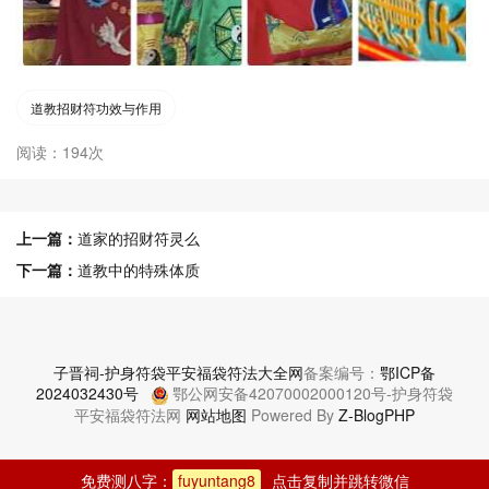
道教招财符功效与作用
阅读：194次
上一篇：
道家的招财符灵么
下一篇：
道教中的特殊体质
子晋祠-护身符袋平安福袋符法大全网
备案编号：
鄂ICP备
2024032430号
鄂公网安备42070002000120号-护身符袋
平安福袋符法网
网站地图
Powered By
Z-BlogPHP
免费测八字：
fuyuntang8
点击复制并跳转微信