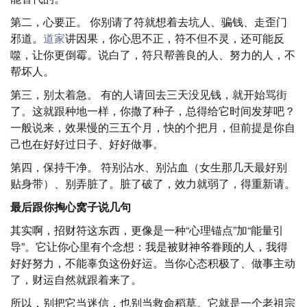
第二，心要正。 你别请了符就想着去坑人、骗钱、走歪门
邪道。
道家
讲因果，你心思不正，符不但不灵，还可能反
噬，让你更倒霉。说白了，符只帮善良的人、努力的人，不
帮坏人。
第三，别太着急。 有的人请回去三天没见钱，就开始骂街
了。这就跟种地一样，你撒了种子，总得给它时间发芽吧？
一般说来，效果慢的三五个月，快的个把月，但前提是你自
己也在好好过日子、好好做事。
第四，保持干净。 符别沾水、别沾血（女生那几天最好别
贴身带）、别弄脏了。脏了破了，效力就弱了，得重新请。
最后跟你掏心窝子说几句
其实啊，招财符这东西，更像是一种“心理锚点”加“能量引
导”。它让你心里有个念想：我是被财神爷眷顾的人，我得
好好努力，不能辜负这份好运。当你心态积极了、做事主动
了，财运自然就跟着来了。
所以，别把它当迷信，也别当救命稻草。它就是一个老祖宗