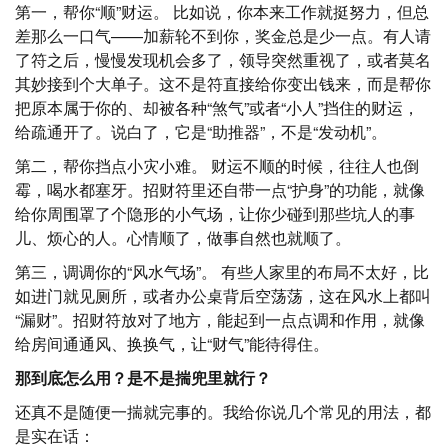
第一，帮你“顺”财运。 比如说，你本来工作就挺努力，但总
差那么一口气——加薪轮不到你，奖金总是少一点。有人请
了符之后，慢慢发现机会多了，领导突然重视了，或者莫名
其妙接到个大单子。这不是符直接给你变出钱来，而是帮你
把原本属于你的、却被各种“煞气”或者“小人”挡住的财运，
给疏通开了。说白了，它是“助推器”，不是“发动机”。
第二，帮你挡点小灾小难。 财运不顺的时候，往往人也倒
霉，喝水都塞牙。招财符里还自带一点“护身”的功能，就像
给你周围罩了个隐形的小气场，让你少碰到那些坑人的事
儿、烦心的人。心情顺了，做事自然也就顺了。
第三，调调你的“风水气场”。 有些人家里的布局不太好，比
如进门就见厕所，或者办公桌背后空荡荡，这在风水上都叫
“漏财”。招财符放对了地方，能起到一点点调和作用，就像
给房间通通风、换换气，让“财气”能待得住。
那到底怎么用？是不是揣兜里就行？
还真不是随便一揣就完事的。我给你说几个常见的用法，都
是实在话：